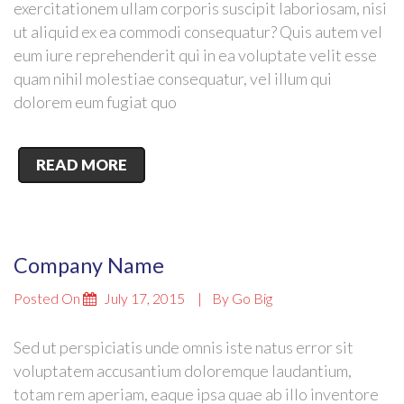
exercitationem ullam corporis suscipit laboriosam, nisi
ut aliquid ex ea commodi consequatur? Quis autem vel
eum iure reprehenderit qui in ea voluptate velit esse
quam nihil molestiae consequatur, vel illum qui
dolorem eum fugiat quo
READ MORE
Company Name
Posted On
July 17, 2015
By
Go Big
Sed ut perspiciatis unde omnis iste natus error sit
voluptatem accusantium doloremque laudantium,
totam rem aperiam, eaque ipsa quae ab illo inventore