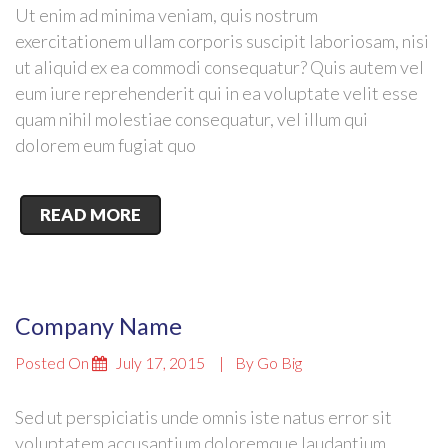
Ut enim ad minima veniam, quis nostrum
exercitationem ullam corporis suscipit laboriosam, nisi
ut aliquid ex ea commodi consequatur? Quis autem vel
eum iure reprehenderit qui in ea voluptate velit esse
quam nihil molestiae consequatur, vel illum qui
dolorem eum fugiat quo
READ MORE
Company Name
Posted On
July 17, 2015
By
Go Big
Sed ut perspiciatis unde omnis iste natus error sit
voluptatem accusantium doloremque laudantium,