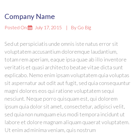
Company Name
Posted On
July 17, 2015
By
Go Big
Sed ut perspiciatis unde omnis iste natus error sit
voluptatem accusantium doloremque laudantium,
totam rem aperiam, eaque ipsa quae ab illo inventore
veritatis et quasi architecto beatae vitae dicta sunt
explicabo. Nemo enim ipsam voluptatem quia voluptas
sit aspernatur aut odit aut fugit, sed quia consequuntur
magni dolores eos qui ratione voluptatem sequi
nesciunt. Neque porro quisquam est, qui dolorem
ipsum quia dolor sit amet, consectetur, adipisci velit,
sed quia non numquam eius modi tempora incidunt ut
labore et dolore magnam aliquam quaerat voluptatem.
Ut enim ad minima veniam, quis nostrum