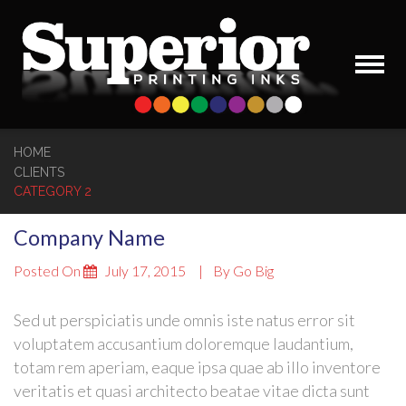
HOME
CLIENTS
CATEGORY 2
Company Name
Posted On
July 17, 2015
By
Go Big
Sed ut perspiciatis unde omnis iste natus error sit
voluptatem accusantium doloremque laudantium,
totam rem aperiam, eaque ipsa quae ab illo inventore
veritatis et quasi architecto beatae vitae dicta sunt