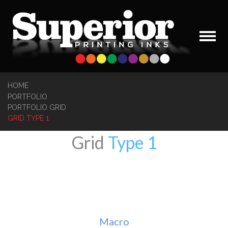
HOME
PORTFOLIO
PORTFOLIO GRID
GRID TYPE 1
Grid
Type 1
All
Macro