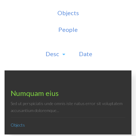
Objects
People
Desc
Date
Numquam eius
Sed ut perspiciatis unde omnis iste natus error sit voluptatem
accusantium doloremque...
Objects